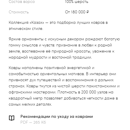
Состав ворса
100% шерсть
Стоимость
от 180 000 ₽
Коллекция «Казах» — это подборка лучших ковров в
этническом стиле.
Яркие орнаменты с искусным декором рождают богатую
гамму смыслов и чувств: признание в любви к родной
земле, воспевание её природной красоты, уважение к
народной мудрости и восточной традиции.
Ковры наполнены позитивной энергетикой и
самобытностью ориентальных мотивов. В интерьер они
привносят дух путешествий и воспоминания о дальних
странах. Ковры ткутся из чистой шерсти пакистанскими и
афганскими мастерами. Плотность в 200 000 узлов на
квадратный метр позволяет добиваться четкости даже в
самых мелких деталях.
Рекомендации по уходу за коврами
PDF — 265 Кб