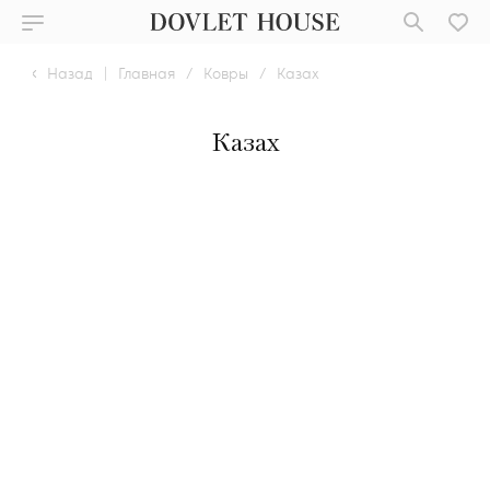
Назад
|
Главная
/
Ковры
/
Казах
Казах