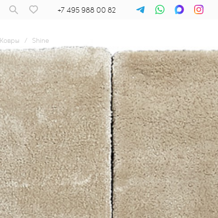
+7 495 988 00 82
Ковры
/
Shine