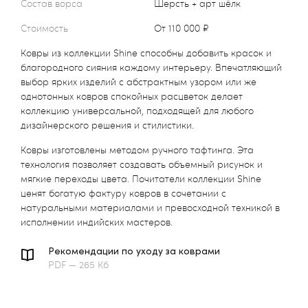
Состав ворса
Шерсть + арт шёлк
Стоимость
от 110 000 ₽
Ковры из коллекции Shine способны добавить красок и
благородного сияния каждому интерьеру. Впечатляющий
выбор ярких изделий с абстрактным узором или же
однотонных ковров спокойных расцветок делает
коллекцию универсальной, подходящей для любого
дизайнерского решения и стилистики.
Ковры изготовлены методом ручного тафтинга. Эта
технология позволяет создавать объемный рисунок и
мягкие переходы цвета. Почитатели коллекции Shine
ценят богатую фактуру ковров в сочетании с
натуральными материалами и превосходной техникой в
исполнении индийских мастеров.
Рекомендации по уходу за коврами
PDF — 265 Кб