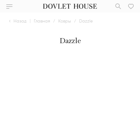
Назад
|
Главная
/
Ковры
/
Dazzle
Dazzle