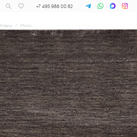
+7 495 988 00 82
Ковры
/
Mono