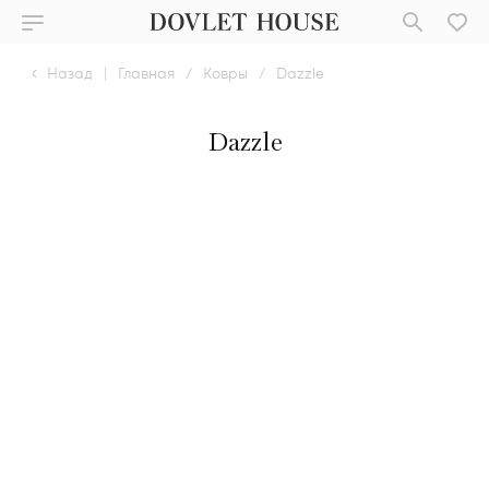
Назад
|
Главная
/
Ковры
/
Dazzle
Dazzle