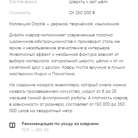
Состав ворса
Шерсть + арт шёлк
Стоимость
от 250 000 ₽
Коллекция Dazzle — дерзкая, творческая, изысканная.
Дизайн ковров напоминает современные полотна
художников-абстракционистов и производит столь же
яркое и незабываемое впечатление в интерьере.
Живописный эффект и необычная фактура зависят от
выбора материала: натуральной шерсти, шёлка и от их
сочетаний друг с другом. Ковры ткутся вручную в лучших
мастерских Индии и Пакистана.
На создание каждого экземпляра, который смело можно
назвать произведением искусства, уходит от 6 до 25
месяцев тонкой филигранной работы. А плотность ковров,
в зависимости от размера, составляет от 150 000 до 350
000 узлов на квадратный метр.
Рекомендации по уходу за коврами
PDF — 265 Кб