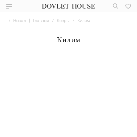
Назад
|
Главная
/
Ковры
/
Килим
Килим