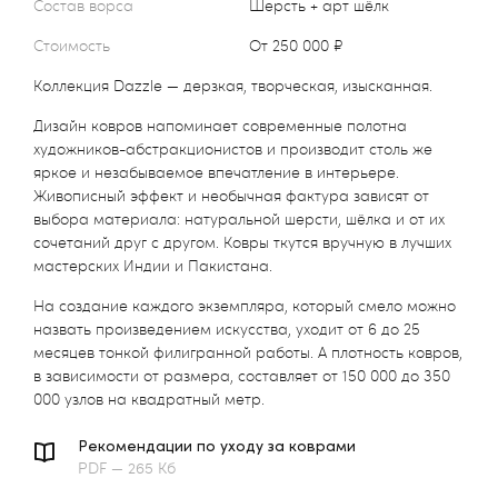
Состав ворса
Шерсть + арт шёлк
Стоимость
от 250 000 ₽
Коллекция Dazzle — дерзкая, творческая, изысканная.
Дизайн ковров напоминает современные полотна
художников-абстракционистов и производит столь же
яркое и незабываемое впечатление в интерьере.
Живописный эффект и необычная фактура зависят от
выбора материала: натуральной шерсти, шёлка и от их
сочетаний друг с другом. Ковры ткутся вручную в лучших
мастерских Индии и Пакистана.
На создание каждого экземпляра, который смело можно
назвать произведением искусства, уходит от 6 до 25
месяцев тонкой филигранной работы. А плотность ковров,
в зависимости от размера, составляет от 150 000 до 350
000 узлов на квадратный метр.
Рекомендации по уходу за коврами
PDF — 265 Кб