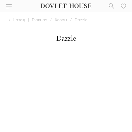
Назад
|
Главная
/
Ковры
/
Dazzle
Dazzle