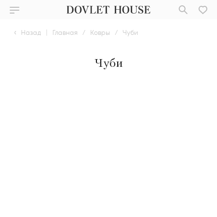
Назад
|
Главная
/
Ковры
/
Чуби
Чуби