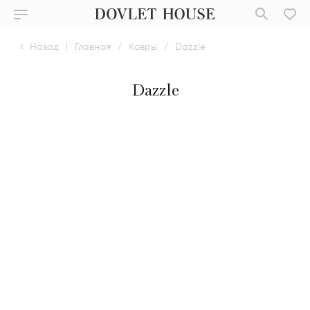
Назад
|
Главная
/
Ковры
/
Dazzle
Dazzle