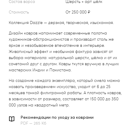
Состав ворса
Шерсть + арт шёлк
Стоимость
от 250 000 ₽
Коллекция Dazzle — дерзкая, творческая, изысканная.
Дизайн ковров напоминает современные полотна
художников-абстракционистов и производит столь же
яркое и незабываемое впечатление в интерьере.
Живописный эффект и необычная фактура зависят от
выбора материала: натуральной шерсти, шёлка и от их
сочетаний друг с другом. Ковры ткутся вручную в лучших
мастерских Индии и Пакистана.
На создание каждого экземпляра, который смело можно
назвать произведением искусства, уходит от 6 до 25
месяцев тонкой филигранной работы. А плотность ковров,
в зависимости от размера, составляет от 150 000 до 350
000 узлов на квадратный метр.
Рекомендации по уходу за коврами
PDF — 265 Кб