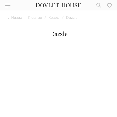
Назад
|
Главная
/
Ковры
/
Dazzle
Dazzle