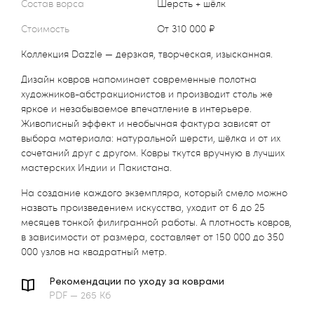
Состав ворса
Шерсть + шёлк
Стоимость
от 310 000 ₽
Коллекция Dazzle — дерзкая, творческая, изысканная.
Дизайн ковров напоминает современные полотна
художников-абстракционистов и производит столь же
яркое и незабываемое впечатление в интерьере.
Живописный эффект и необычная фактура зависят от
выбора материала: натуральной шерсти, шёлка и от их
сочетаний друг с другом. Ковры ткутся вручную в лучших
мастерских Индии и Пакистана.
На создание каждого экземпляра, который смело можно
назвать произведением искусства, уходит от 6 до 25
месяцев тонкой филигранной работы. А плотность ковров,
в зависимости от размера, составляет от 150 000 до 350
000 узлов на квадратный метр.
Рекомендации по уходу за коврами
PDF — 265 Кб