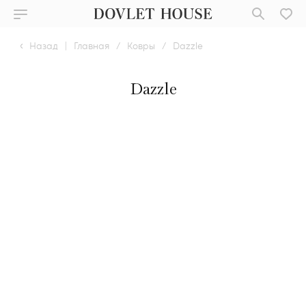
Назад
|
Главная
/
Ковры
/
Dazzle
Dazzle