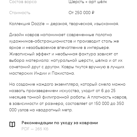
Состав ворса
Шерсть + арт шёлк
Стоимость
от 250 000 ₽
Коллекция Dazzle — дерзкая, творческая, изысканная.
Дизайн ковров напоминает современные полотна
художников-абстракционистов и производит столь же
яркое и незабываемое впечатление в интерьере.
Живописный эффект и необычная фактура зависят от
выбора материала: натуральной шерсти, шёлка и от их
сочетаний друг с другом. Ковры ткутся вручную в лучших
мастерских Индии и Пакистана.
На создание каждого экземпляра, который смело можно
назвать произведением искусства, уходит от 6 до 25
месяцев тонкой филигранной работы. А плотность ковров,
в зависимости от размера, составляет от 150 000 до 350
000 узлов на квадратный метр.
Рекомендации по уходу за коврами
PDF — 265 Кб