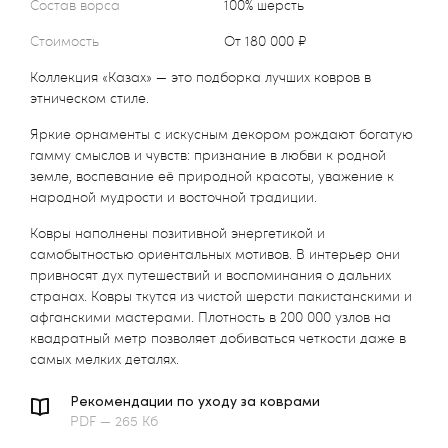
Состав ворса
100% шерсть
Стоимость
от 180 000 ₽
Коллекция «Казах» — это подборка лучших ковров в
этническом стиле.
Яркие орнаменты с искусным декором рождают богатую
гамму смыслов и чувств: признание в любви к родной
земле, воспевание её природной красоты, уважение к
народной мудрости и восточной традиции.
Ковры наполнены позитивной энергетикой и
самобытностью ориентальных мотивов. В интерьер они
привносят дух путешествий и воспоминания о дальних
странах. Ковры ткутся из чистой шерсти пакистанскими и
афганскими мастерами. Плотность в 200 000 узлов на
квадратный метр позволяет добиваться четкости даже в
самых мелких деталях.
Рекомендации по уходу за коврами
PDF — 265 Кб