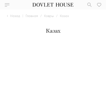
Назад
|
Главная
/
Ковры
/
Казах
Казах