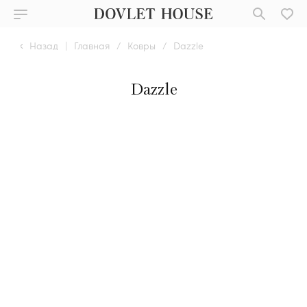
Назад
|
Главная
/
Ковры
/
Dazzle
Dazzle