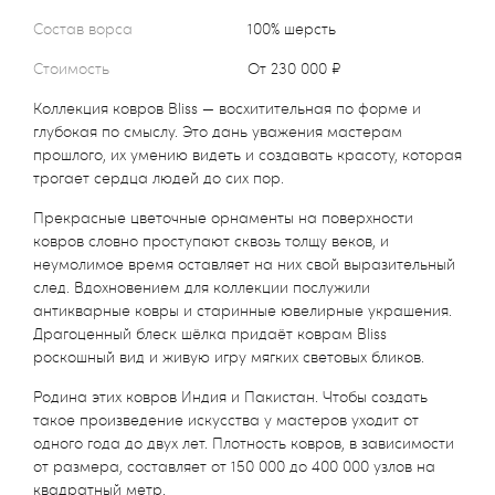
Состав ворса
100% шерсть
Стоимость
от 230 000 ₽
Коллекция ковров Bliss — восхитительная по форме и
глубокая по смыслу. Это дань уважения мастерам
прошлого, их умению видеть и создавать красоту, которая
трогает сердца людей до сих пор.
Прекрасные цветочные орнаменты на поверхности
ковров словно проступают сквозь толщу веков, и
неумолимое время оставляет на них свой выразительный
след. Вдохновением для коллекции послужили
антикварные ковры и старинные ювелирные украшения.
Драгоценный блеск шёлка придаёт коврам Bliss
роскошный вид и живую игру мягких световых бликов.
Родина этих ковров Индия и Пакистан. Чтобы создать
такое произведение искусства у мастеров уходит от
одного года до двух лет. Плотность ковров, в зависимости
от размера, составляет от 150 000 до 400 000 узлов на
квадратный метр.