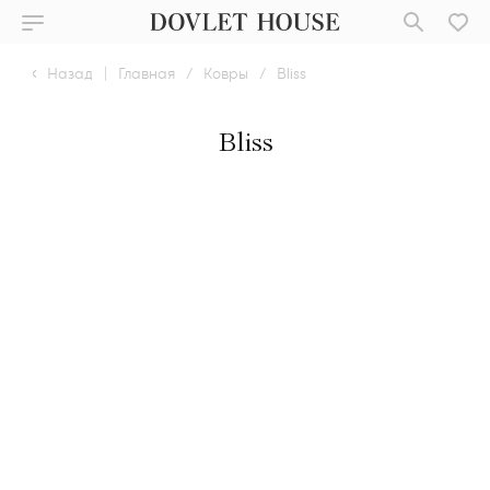
Назад
|
Главная
/
Ковры
/
Bliss
Bliss