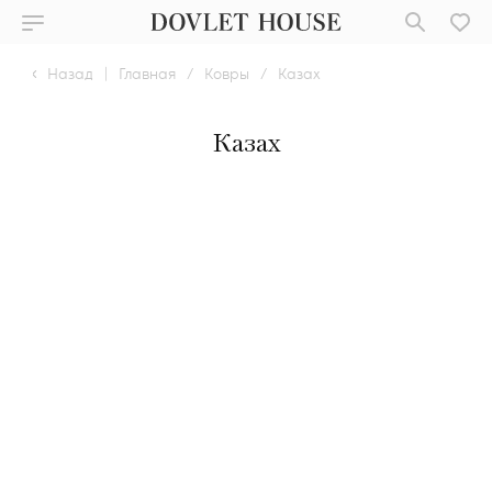
Назад
|
Главная
/
Ковры
/
Казах
Казах