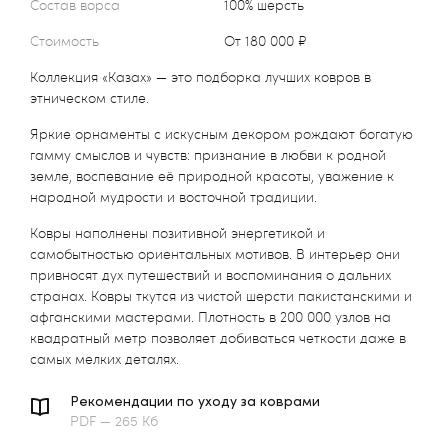
Состав ворса
100% шерсть
Стоимость
от 180 000 ₽
Коллекция «Казах» — это подборка лучших ковров в
этническом стиле.
Яркие орнаменты с искусным декором рождают богатую
гамму смыслов и чувств: признание в любви к родной
земле, воспевание её природной красоты, уважение к
народной мудрости и восточной традиции.
Ковры наполнены позитивной энергетикой и
самобытностью ориентальных мотивов. В интерьер они
привносят дух путешествий и воспоминания о дальних
странах. Ковры ткутся из чистой шерсти пакистанскими и
афганскими мастерами. Плотность в 200 000 узлов на
квадратный метр позволяет добиваться четкости даже в
самых мелких деталях.
Рекомендации по уходу за коврами
PDF — 265 Кб