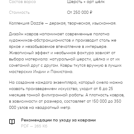
Состав ворса
Шерсть + арт шёлк
Стоимость
от 250 000 ₽
Коллекция Dazzle — дерзкая, творческая, изысканная.
Дизайн ковров напоминает современные полотна
художников-абстракционистов и производит столь же
яркое и незабываемое впечатление в интерьере.
Живописный эффект и необычная фактура зависят от
выбора материала: натуральной шерсти, шёлка и от их
сочетаний друг с другом. Ковры ткутся вручную в лучших
мастерских Индии и Пакистана.
На создание каждого экземпляра, который смело можно
назвать произведением искусства, уходит от 6 до 25
месяцев тонкой филигранной работы. А плотность ковров,
в зависимости от размера, составляет от 150 000 до 350
000 узлов на квадратный метр.
Рекомендации по уходу за коврами
PDF — 265 Кб