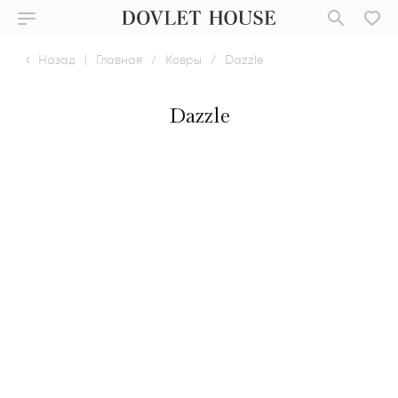
Назад
|
Главная
/
Ковры
/
Dazzle
Dazzle