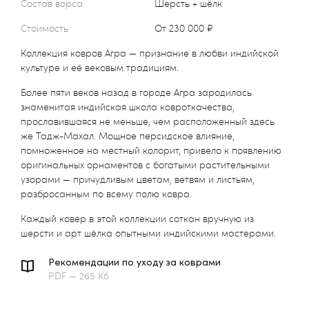
Состав ворса
Шерсть + шёлк
Стоимость
от 230 000 ₽
Коллекция ковров Агра — признание в любви индийской
культуре и её вековым традициям.
Более пяти веков назад в городе Агра зародилась
знаменитая индийская школа ковроткачества,
прославившаяся не меньше, чем расположенный здесь
же Тадж-Махал. Мощное персидское влияние,
помноженное на местный колорит, привело к появлению
оригинальных орнаментов с богатыми растительными
узорами — причудливым цветам, ветвям и листьям,
разбросанным по всему полю ковра.
Каждый ковер в этой коллекции соткан вручную из
шерсти и арт шёлка опытными индийскими мастерами.
Рекомендации по уходу за коврами
PDF — 265 Кб