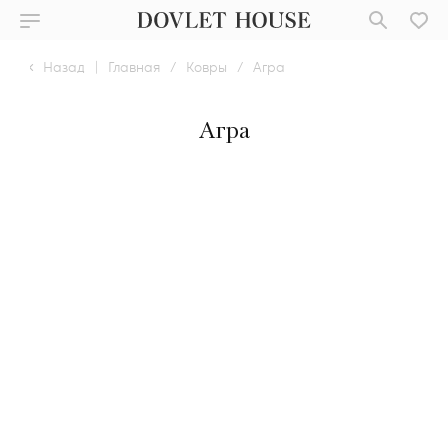
Назад
|
Главная
/
Ковры
/
Агра
Агра