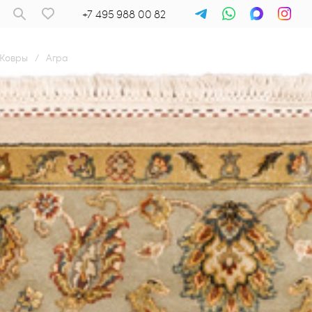
+7 495 988 00 82
Ковры
/
Агра