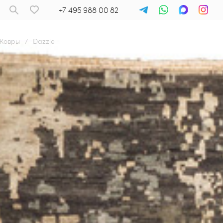
+7 495 988 00 82
Ковры
/
Dazzle