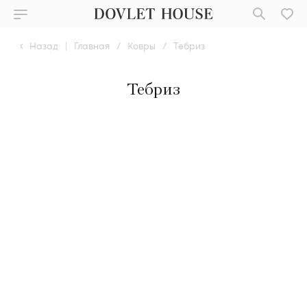
Назад
|
Главная
/
Ковры
/
Тебриз
Тебриз