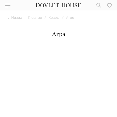
Назад
|
Главная
/
Ковры
/
Агра
Агра