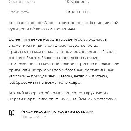
Состав ворса
100% шерсть
Стоимость
от 180 000 ₽
Коллекция ковров Агра — признание в любви индийской
культуре и её вековым традициям.
Более пяти веков назад в городе Агра зародилась
знаменитая индийская школа ковроткачества,
прославившаяся не меньше, чем расположенный здесь
же Тадж-Махал. Мощное персидское влияние,
помноженное на местный колорит, привело к появлению
оригинальных орнаментов с богатыми растительными
узорами — причудливым цветам, ветвям и листьям,
разбросанным по всему полю ковра.
Каждый ковер в этой коллекции соткан вручную из
шерсти и арт шёлка опытными индийскими мастерами.
Рекомендации по уходу за коврами
PDF — 265 Кб