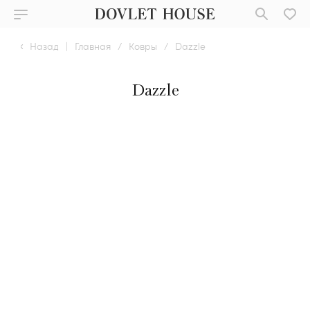
Назад
|
Главная
/
Ковры
/
Dazzle
Dazzle