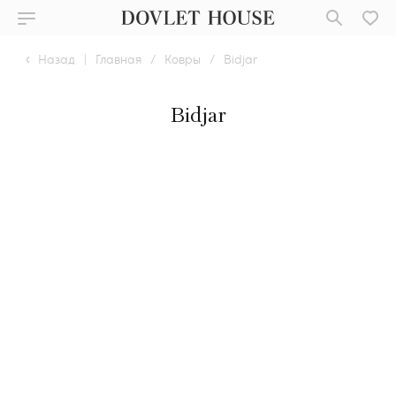
Назад
|
Главная
/
Ковры
/
Bidjar
Bidjar