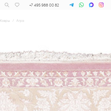
+7 495 988 00 82
Ковры
/
Агра