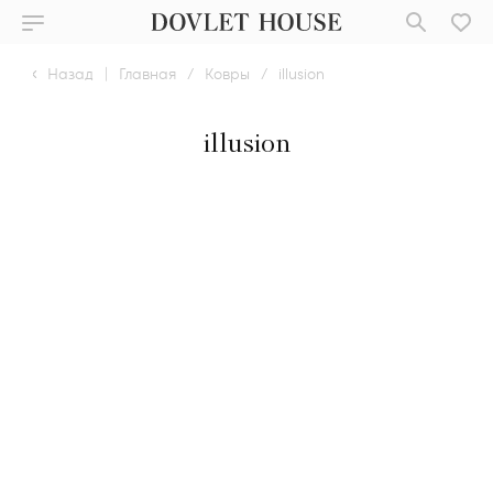
Назад
|
Главная
/
Ковры
/
illusion
illusion