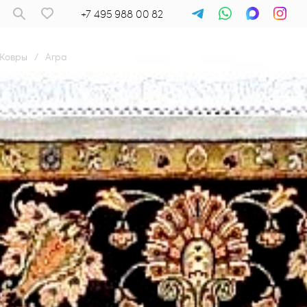
+7 495 988 00 82
Ковры
/
Агра